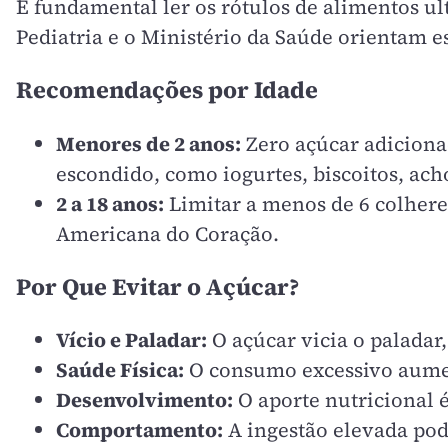
É fundamental ler os rótulos de alimentos u
Pediatria e o Ministério da Saúde orientam e
Recomendações por Idade
Menores de 2 anos:
Zero açúcar adicionad
escondido, como iogurtes, biscoitos, ach
2 a 18 anos:
Limitar a menos de 6 colheres
Americana do Coração.
Por Que Evitar o Açúcar?
Vício e Paladar:
O açúcar vicia o paladar,
Saúde Física:
O consumo excessivo aument
Desenvolvimento:
O aporte nutricional é
Comportamento:
A ingestão elevada pod