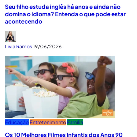
Seu filho estuda inglês há anos e ainda não
domina o idioma? Entenda o que pode estar
acontecendo
Livia Ramos
19/06/2026
Educação
Entretenimento
Família
Os 10 Melhores Filmes Infantis dos Anos 90