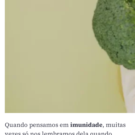
Quando pensamos em
imunidade
, muitas
vezes só nos lembramos dela quando