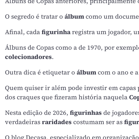
Álbuns de Copas anteriores, principalmente 
O segredo é tratar o
álbum
como um document
Afinal, cada
figurinha
registra um jogador, u
Álbuns de Copas como a de 1970, por exemplo
colecionadores
.
Outra dica é etiquetar o
álbum
com o ano e a 
Quem quiser ir além pode investir em capas p
dos craques que fizeram história naquela
Co
Nesta edição de 2026,
figurinhas
de jogadores
verdadeiras
raridades
costumam ser as
figu
O blog Decasa, especializado em organizaçã