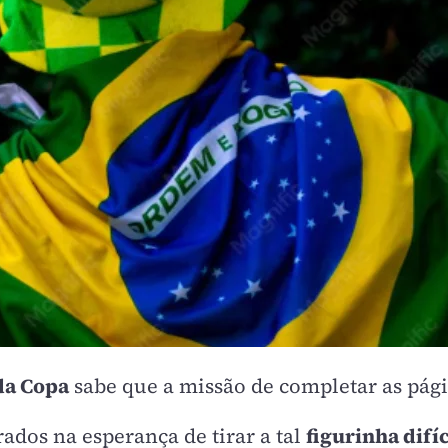
da Copa
sabe que a missão de completar as pági
ados na esperança de tirar a tal
figurinha difíc