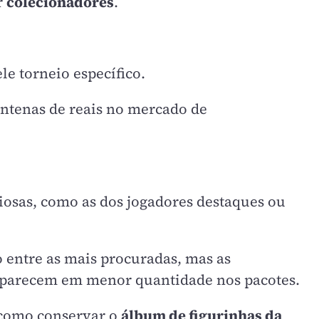
r
colecionadores
.
e torneio específico.
entenas de reais no mercado de
liosas, como as dos jogadores destaques ou
 entre as mais procuradas, mas as
aparecem em menor quantidade nos pacotes.
 como conservar o
álbum de figurinhas da