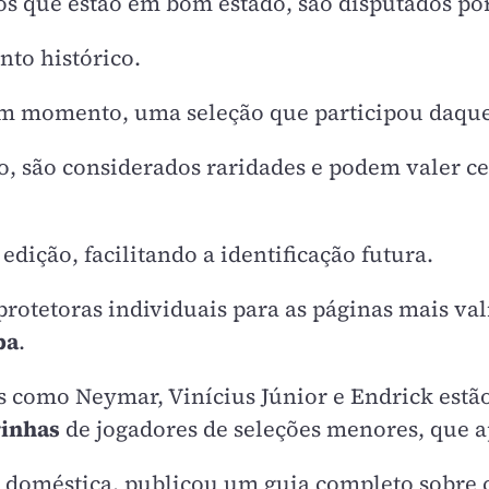
os que estão em bom estado, são disputados po
o histórico.
m momento, uma seleção que participou daquel
, são considerados raridades e podem valer c
edição, facilitando a identificação futura.
rotetoras individuais para as páginas mais va
pa
.
 como Neymar, Vinícius Júnior e Endrick estão
rinhas
de jogadores de seleções menores, que 
o doméstica, publicou um guia completo sobre