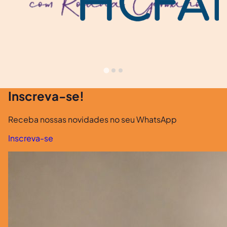
Inscreva-se!
Receba nossas novidades no seu WhatsApp
Inscreva-se