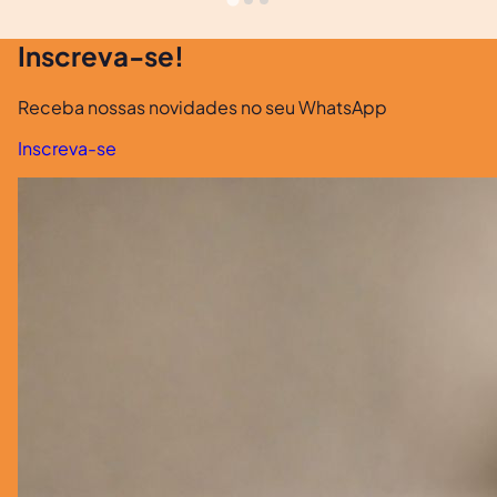
Inscreva-se!
Receba nossas novidades no seu WhatsApp
Inscreva-se