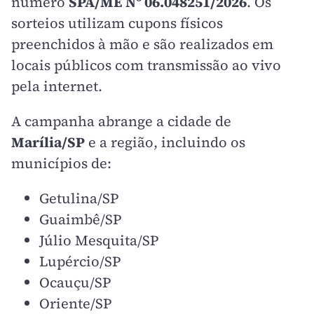
número
SPA/ME Nº 06.048251/2026
. Os
sorteios utilizam cupons físicos
preenchidos à mão e são realizados em
locais públicos com transmissão ao vivo
pela internet.
A campanha abrange a cidade de
Marília/SP
e a região, incluindo os
municípios de:
Getulina/SP
Guaimbê/SP
Júlio Mesquita/SP
Lupércio/SP
Ocauçu/SP
Oriente/SP