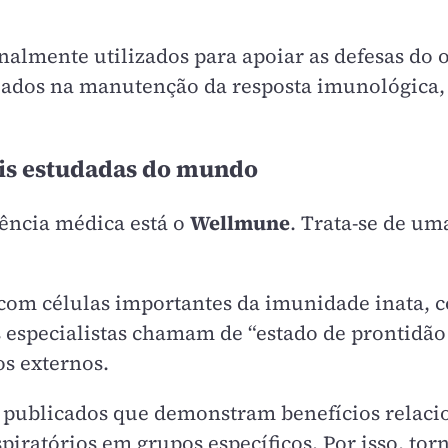
onalmente utilizados para apoiar as defesas d
liados na manutenção da resposta imunológic
is estudadas do mundo
iência médica está o
Wellmune
. Trata-se de u
 com células importantes da imunidade inata, c
s especialistas chamam de “estado de prontidã
os externos.
s publicados que demonstram benefícios relaci
piratórios em grupos específicos. Por isso, tor