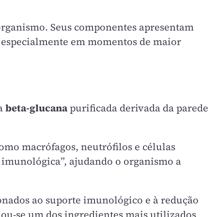
o organismo. Seus componentes apresentam
a, especialmente em momentos de maior
ma
beta-glucana
purificada derivada da parede
omo macrófagos, neutrófilos e células
o imunológica”, ajudando o organismo a
onados ao suporte imunológico e à redução
nou-se um dos ingredientes mais utilizados