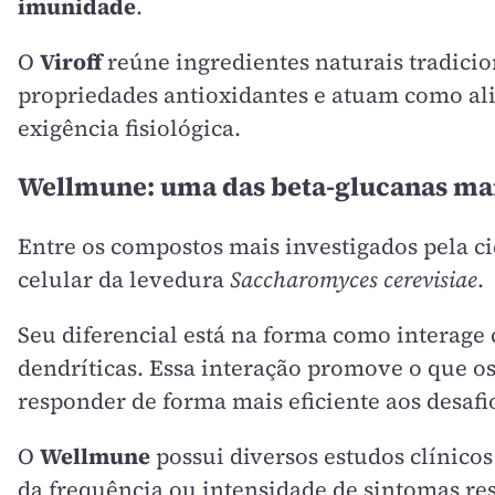
imunidade
.
O
Viroff
reúne ingredientes naturais tradici
propriedades antioxidantes e atuam como a
exigência fisiológica.
Wellmune: uma das beta-glucanas ma
Entre os compostos mais investigados pela c
celular da levedura
Saccharomyces cerevisiae
.
Seu diferencial está na forma como interage
dendríticas. Essa interação promove o que o
responder de forma mais eficiente aos desafi
O
Wellmune
possui diversos estudos clínico
da frequência ou intensidade de sintomas res