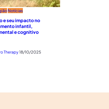
gião
Notícias
o e seu impacto no
mento infantil,
ental e cognitivo
ro Therapy
18/10/2025